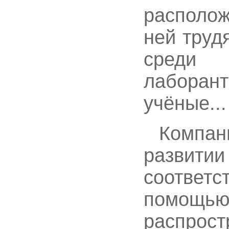
располож
ней труд
среди 
лабора
учёные...
Компа
развит
соотве
помощью
распр