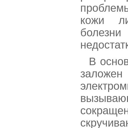
проблем
кожи л
болезн
недостатк
В основ
заложе
электром
вызыва
сокра
скручив