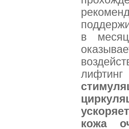
рекоме
поддержи
в меся
оказывае
воздей
лифтинг
стиму
циркуля
ускоряе
кожа о