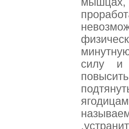
мышцах,
проработ
невоз
физичес
минутную
силу и
повысить
подтяну
ягодица
называе
,устран