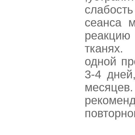
слабость
сеанса 
реакци
тканях.
одной пр
3-4 дней
месяце
рекоме
повторно