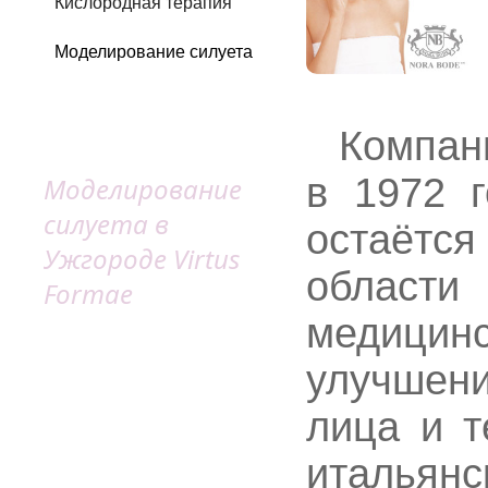
Кислородная терапия
Моделирование силуета
Компан
в 1972 г
Моделирование
силуета в
остаётс
Ужгороде Virtus
област
Formae
медици
улучшен
лица и т
италья